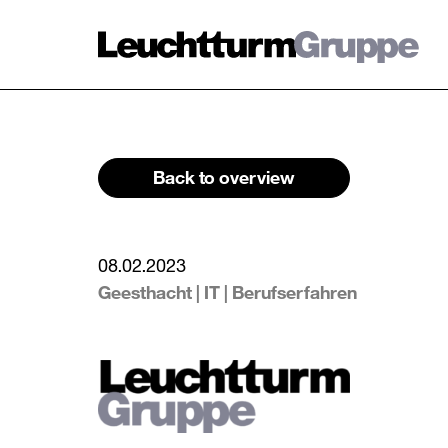
Brand Family
Car
Back to overview
Overview
08.02.2023
Our brands
Geesthacht | IT | Berufserfahren
Contact us