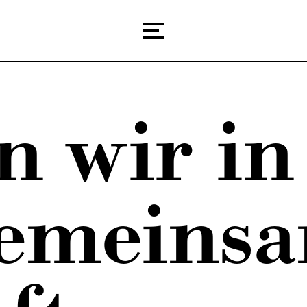
n wir in
milienunternehmen
Karri
orte
Jobs
gemeins
r Team
nehmenshistorie
Barrierefreiheit