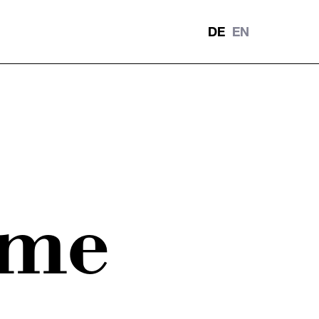
DE
EN
ere
Verantwortung
Unser Verhaltenskodex
ame