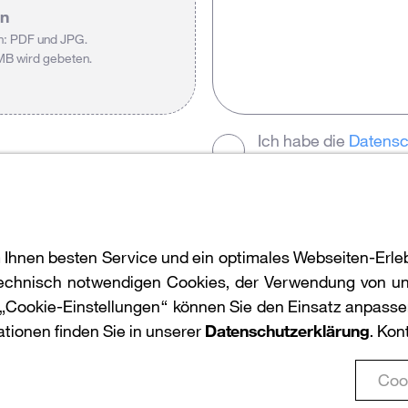
en
h: PDF und JPG.
MB wird gebeten.
Ich habe die
Datens
mich mit diesen einv
Zurück
 Ihnen besten Service und ein optimales Webseiten-Erleb
 technisch notwendigen Cookies, der Verwendung von un
k „Cookie-Einstellungen“ können Sie den Einsatz anpassen
ationen finden Sie in unserer
Datenschutzerklärung
. Kon
Barrierefreiheit
© Leuchtturm Gruppe 2022
Coo