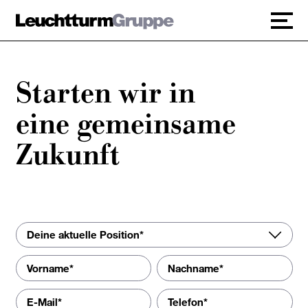
+
Starten wir in
Markenfamilie
eine gemeinsame
+
Familienunternehmen
Zukunft
+
Karriere
+
Verantwortung
Deine aktuelle Position*
English version
Datenschutz
Impressum