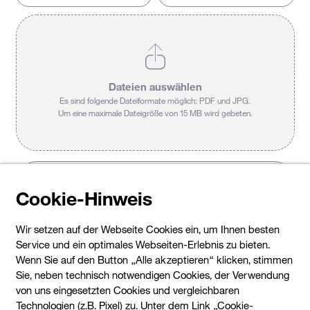
Kontakt
Barrierefreiheit
Dateien auswählen
Es sind folgende Dateiformate möglich: PDF und JPG.
Um eine maximale Dateigröße von 15 MB wird gebeten.
Cookie-Hinweis
Wir setzen auf der Webseite Cookies ein, um Ihnen besten
Service und ein optimales Webseiten-Erlebnis zu bieten.
Ich habe die
Datenschutzbestimmungen
gelesen und
Wenn Sie auf den Button „Alle akzeptieren“ klicken, stimmen
erkläre mich mit diesen einverstanden.
Sie, neben technisch notwendigen Cookies, der Verwendung
von uns eingesetzten Cookies und vergleichbaren
Zurück
Technologien (z.B. Pixel) zu. Unter dem Link „Cookie-