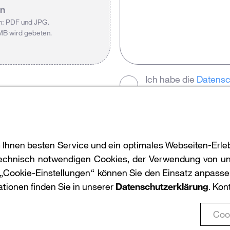
en
h: PDF und JPG.
MB wird gebeten.
Ich habe die
Datens
mich mit diesen einv
Zurück
 Ihnen besten Service und ein optimales Webseiten-Erleb
 technisch notwendigen Cookies, der Verwendung von un
k „Cookie-Einstellungen“ können Sie den Einsatz anpassen
ationen finden Sie in unserer
Datenschutzerklärung
. Kon
Barrierefreiheit
© Leuchtturm Gruppe 2022
Coo