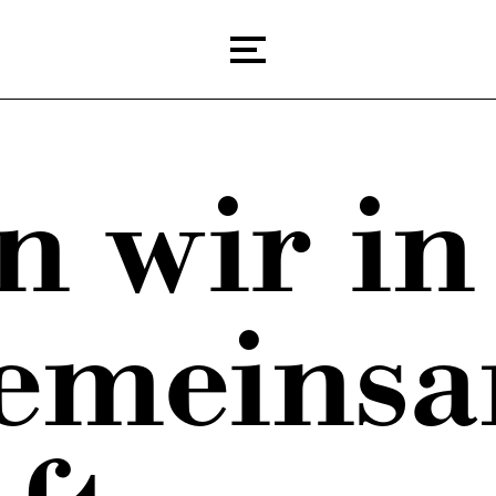
n wir in
milienunternehmen
Karri
orte
Jobs
gemeins
r Team
nehmenshistorie
Barrierefreiheit