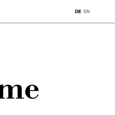
DE
EN
ere
Verantwortung
Unser Verhaltenskodex
ame